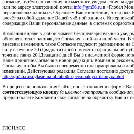
согласие, путём направления письменного уведомления на адрес:
или по адресу электронной почты
info@gm56.ru
в «Глобал Мони
персональных данных». Обращаем Ваше внимание, что отзыв В
влечёт за собой удаление Вашей учётной записи с Интернет-сай
содержащих Ваши персональные данные, в системах обработк
Компания вправе в любой момент без предварительного уведом
обновлять текст настоящего Согласия в той или иной части. В т
внесены изменения, такое Согласие подлежит размещению на С
силу в течение 20 (Двадцати) дней с момента официальной пу
течение таких 20 (Двадцати) дней Вы в письменной форме не за
Ваше принятие Согласия в новой редакции. Компания рекоменд
Согласия, чтобы Вы были своевременно информированы о любы
изменений. Действующая редакция Согласия постоянно доступн
http://gm56.ru/soglasie-na-obrabotku-personalnyix-dannyix.html
В процессе использования Сайта, после заполнения форм с 
соответствующую кнопку
(а именно: «отправить сообщение»,
предоставляете Компании свое согласие на обработку Ваших п
ГЛОНАСС