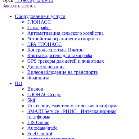
Орск
+7 (9619) 42-09-13
Заказать звонок
Оборудование и услуги
ГЛОНАСС
Тахографы
Автоматизация сельского хозяйства
Устройства ограничения скорости
ЭРА-ГЛОНАСС
Контроль системы Платон
Карты водителя для тахографа
GPS трекеры для детей и животных
Диспетчеризация
Видеонаблюдение на транспорте
Франшиза
ПО
Виалон
ГЛОНАССсофт
Skif
Интегрируемая телематическая платформа
SMARTService - РНИС - Интеграционная
платформа
TIS Online
Autodata4trade
Fuel Control