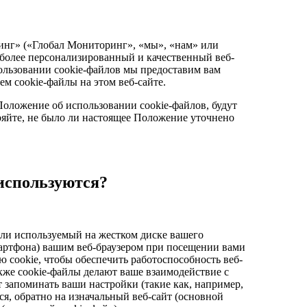
инг» («Глобал Мониторинг», «мы», «нам» или
 более персонализированный и качественный веб-
льзовании cookie-файлов мы предоставим вам
м cookie-файлы на этом веб-сайте.
оложение об использовании cookie-файлов, будут
ряйте, не было ли настоящее Положение уточнено
 используются?
или используемый на жестком диске вашего
мартфона) вашим веб-браузером при посещении вами
ю cookie, чтобы обеспечить работоспособность веб-
кже cookie-файлы делают ваше взаимодействие с
 запоминать ваши настройки (такие как, например,
ся, обратно на изначальный веб-сайт (основной