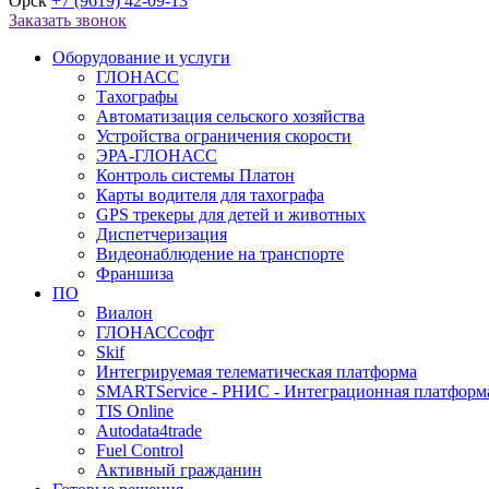
Орск
+7 (9619) 42-09-13
Заказать звонок
Оборудование и услуги
ГЛОНАСС
Тахографы
Автоматизация сельского хозяйства
Устройства ограничения скорости
ЭРА-ГЛОНАСС
Контроль системы Платон
Карты водителя для тахографа
GPS трекеры для детей и животных
Диспетчеризация
Видеонаблюдение на транспорте
Франшиза
ПО
Виалон
ГЛОНАССсофт
Skif
Интегрируемая телематическая платформа
SMARTService - РНИС - Интеграционная платформ
TIS Online
Autodata4trade
Fuel Control
Активный гражданин