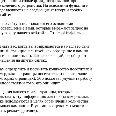
 (сторонний cookie-файл), когда вы повторно
е конечного устройства. На основании функций и
дразделяются на следующие категории cookie-
сайте:
 по сайту и пользоваться его основными
 совершаемые вами, которые выражают запрос на
ную зону нашего веб-сайта. Эти cookie-файлы
ать вас, когда вы возвращаетесь на наш веб-сайт,
нный функционал, такой как обращение к вам по
гиона или языка). Такие cookie-файлы собирают
ещения на других сайтах.
м определить и посчитать количество посетителей
имер, какие страницы посетитель открывает чаще
екоторых страницах). Это помогает улучшить работу
ользователями того, что они ищут.
щения нашего сайта, страницы, которые вы
льзовать эту информацию для показа вам рекламы,
же используются в целях ограничения количества
ламных кампаний. В указанных целях мы можем
ти, рекламодателям).