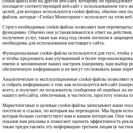
cookie-файл) или на другой веб-сайт, которому он принадлежит
посещаете соответствующий веб-сайт с использованием того ж
целей, для которых используются cookie-файлы, обычно они по
файлов, которые «Глобал Мониторинг» использует на этом веб-
Строго необходимые cookie-файлы позволяют вам перемещаться
функциями. Обычно они устанавливаются в ответ на действия,
получение услуг, такие как вход под своим логином в защищен
необходимы для использования настоящего сайта.
Функциональные cookie-файлы используются для того, чтобы узн
и чтобы предложить вам улучшенный и более персонализирова
имени и запоминание ваших настроек (например, ваш выбор ре
обезличенную информацию и не могут отслеживать ваши перем
Аналитические и эксплуатационные cookie-файлы позволяют на
и собрать информацию о том, как используется веб-сайт (напр
всего, и получает ли пользователь сообщения об ошибках на н
нашего веб-сайта, обеспечивая, в частности, простоту поиска п
Маркетинговые и целевые cookie-файлы записывают ваши посе
посетили и ссылки, по которым вы переходили. Мы будем испо
которая больше соответствует вам и вашим интересам. Они так
показов вам рекламы и помогают оценить эффективность рек
также предоставлять эту информацию третьим лицам (в частнос