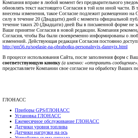
Компания вправе в любой момент без предварительного уведом
обновлять текст настоящего Согласия в той или иной части. В т
внесены изменения, такое Согласие подлежит размещению на С
силу в течение 20 (Двадцати) дней с момента официальной пу
течение таких 20 (Двадцати) дней Вы в письменной форме не за
Ваше принятие Согласия в новой редакции. Компания рекоменд
Согласия, чтобы Вы были своевременно информированы о любы
изменений. Действующая редакция Согласия постоянно доступн
http://gm56.ru/soglasie-na-obrabotku-personalnyix-dannyix.html
В процессе использования Сайта, после заполнения форм с 
соответствующую кнопку
(а именно: «отправить сообщение»,
предоставляете Компании свое согласие на обработку Ваших п
ГЛОНАСС
Приборы GPS/ГЛОНАСС
Установка ГЛОНАСС
Ежемесячное обслуживание ГЛОНАСС
Датчики уровня топлива
Датчики нагрузки на ось
Устройство съема сигнала