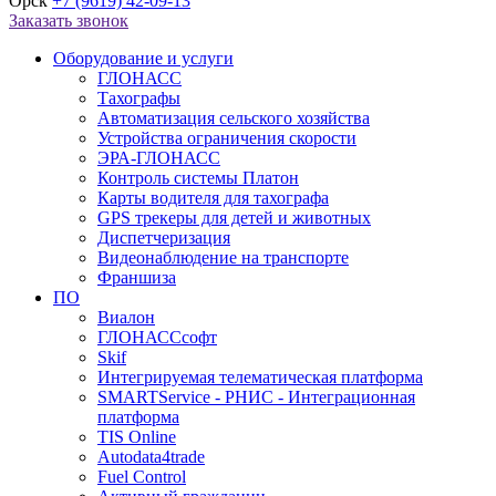
Орск
+7 (9619) 42-09-13
Заказать звонок
Оборудование и услуги
ГЛОНАСС
Тахографы
Автоматизация сельского хозяйства
Устройства ограничения скорости
ЭРА-ГЛОНАСС
Контроль системы Платон
Карты водителя для тахографа
GPS трекеры для детей и животных
Диспетчеризация
Видеонаблюдение на транспорте
Франшиза
ПО
Виалон
ГЛОНАССсофт
Skif
Интегрируемая телематическая платформа
SMARTService - РНИС - Интеграционная
платформа
TIS Online
Autodata4trade
Fuel Control