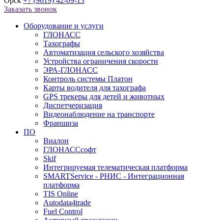
Орск
+7 (9619) 42-09-13
Заказать звонок
Оборудование и услуги
ГЛОНАСС
Тахографы
Автоматизация сельского хозяйства
Устройства ограничения скорости
ЭРА-ГЛОНАСС
Контроль системы Платон
Карты водителя для тахографа
GPS трекеры для детей и животных
Диспетчеризация
Видеонаблюдение на транспорте
Франшиза
ПО
Виалон
ГЛОНАССсофт
Skif
Интегрируемая телематическая платформа
SMARTService - РНИС - Интеграционная
платформа
TIS Online
Autodata4trade
Fuel Control