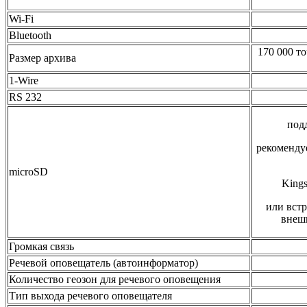
Wi-Fi
Bluetooth
170 000 т
Размер архива
1-Wire
RS 232
подд
рекомендуе
microSD
Kings
или вст
внеш
Громкая связь
Речевой оповещатель (автоинформатор)
Количество геозон для речевого оповещения
Тип выхода речевого оповещателя