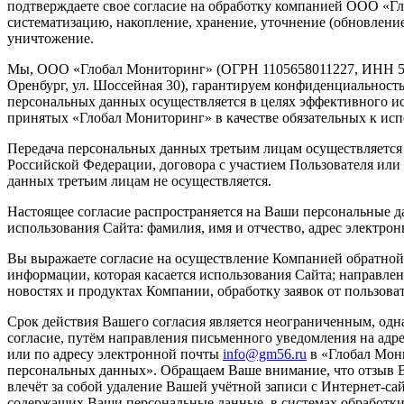
подтверждаете свое согласие на обработку компанией ООО «Г
систематизацию, накопление, хранение, уточнение (обновление
уничтожение.
Мы, ООО «Глобал Мониторинг» (ОГРН 1105658011227, ИНН 561
Оренбург, ул. Шоссейная 30), гарантируем конфиденциальнос
персональных данных осуществляется в целях эффективного исп
принятых «Глобал Мониторинг» в качестве обязательных к ис
Передача персональных данных третьим лицам осуществляется 
Российской Федерации, договора с участием Пользователя или 
данных третьим лицам не осуществляется.
Настоящее согласие распространяется на Ваши персональные д
использования Сайта: фамилия, имя и отчество, адрес электро
Вы выражаете согласие на осуществление Компанией обратной 
информации, которая касается использования Сайта; направле
новостях и продуктах Компании, обработку заявок от пользова
Срок действия Вашего согласия является неограниченным, одн
согласие, путём направления письменного уведомления на адрес:
или по адресу электронной почты
info@gm56.ru
в «Глобал Мони
персональных данных». Обращаем Ваше внимание, что отзыв В
влечёт за собой удаление Вашей учётной записи с Интернет-сай
содержащих Ваши персональные данные, в системах обработк