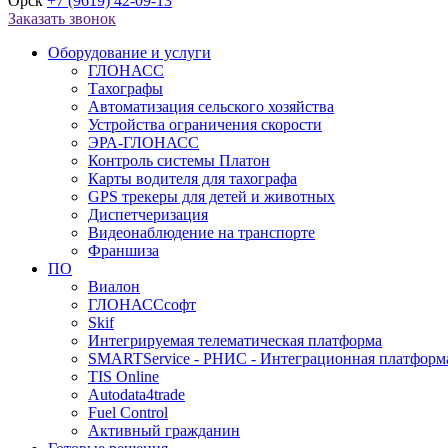
Орск
+7 (9619) 42-09-13
Заказать звонок
Оборудование и услуги
ГЛОНАСС
Тахографы
Автоматизация сельского хозяйства
Устройства ограничения скорости
ЭРА-ГЛОНАСС
Контроль системы Платон
Карты водителя для тахографа
GPS трекеры для детей и животных
Диспетчеризация
Видеонаблюдение на транспорте
Франшиза
ПО
Виалон
ГЛОНАССсофт
Skif
Интегрируемая телематическая платформа
SMARTService - РНИС - Интеграционная платформ
TIS Online
Autodata4trade
Fuel Control
Активный гражданин