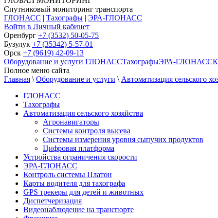
ГЛОБАЛ МОНИТОРИНГ
Спутниковый мониторинг транспорта
ГЛОНАСС
|
Тахографы
|
ЭРА-ГЛОНАСС
Войти в Личный кабинет
Оренбург
+7 (3532) 50-05-75
Бузулук
+7 (35342) 5-57-01
Орск
+7 (9619) 42-09-13
Оборудование и услуги
ГЛОНАСС
Тахографы
ЭРА-ГЛОНАСС
К
Полное меню сайта
Главная
\
Оборудование и услуги
\
Автоматизация сельского хо
ГЛОНАСС
Тахографы
Автоматизация сельского хозяйства
Агронавигаторы
Системы контроля высева
Системы измерения уровня сыпучих продуктов
Цифровая платформа
Устройства ограничения скорости
ЭРА-ГЛОНАСС
Контроль системы Платон
Карты водителя для тахографа
GPS трекеры для детей и животных
Диспетчеризация
Видеонаблюдение на транспорте