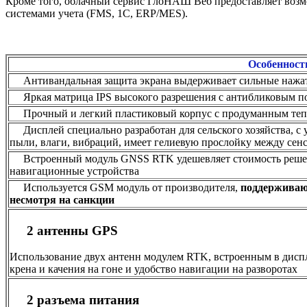
Кроме того, облачный сервис ГлоНАШ Веб предоставляет возмо
системами учета (FMS, 1С, ERP/MES).
Особенност
Антивандальная защита экрана
выдерживает сильные нажа
Яркая матрица IPS высокого разрешения с антибликовым
п
Прочный и легкий пластиковый корпус
с продуманным те
Дисплей специально разработан для сельского хозяйства, с 
пыли, влаги, вибраций, имеет гелиевую прослойку между сен
Встроенный модуль GNSS RTK удешевляет стоимость решен
навигационные устройства
Используется GSM модуль от производителя,
поддерживающ
несмотря на санкции
2 антенны GPS
Использование двух антенн модулем RTK, встроенным в диспл
крена и качения на гоне и удобство навигации на разворотах
2 разъема питания