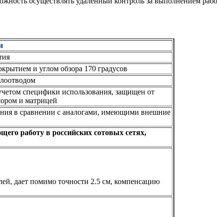
жность осуществлять удалённый контроль за выполнением работ,
и
тия
окрытием и углом обзора 170 градусов
плоотводом
учетом специфики использования, защищен от
сором и матрицей
ия в сравнении с аналогами, имеющими внешние
его работу в российских сотовых сетях,
ей, дает помимо точности 2.5 см, компенсацию