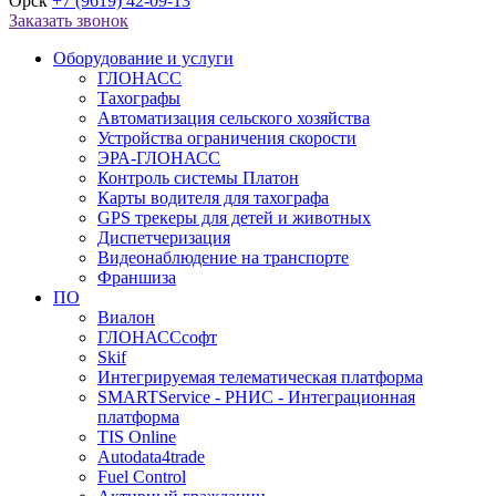
Орск
+7 (9619) 42-09-13
Заказать звонок
Оборудование и услуги
ГЛОНАСС
Тахографы
Автоматизация сельского хозяйства
Устройства ограничения скорости
ЭРА-ГЛОНАСС
Контроль системы Платон
Карты водителя для тахографа
GPS трекеры для детей и животных
Диспетчеризация
Видеонаблюдение на транспорте
Франшиза
ПО
Виалон
ГЛОНАССсофт
Skif
Интегрируемая телематическая платформа
SMARTService - РНИС - Интеграционная
платформа
TIS Online
Autodata4trade
Fuel Control