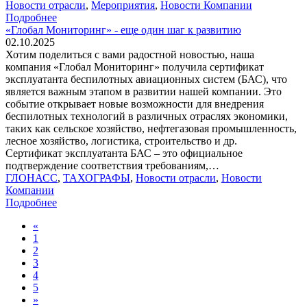
Новости отрасли
,
Мероприятия
,
Новости Компании
Подробнее
«Глобал Мониторинг» - еще один шаг к развитию
02.10.2025
Хотим поделиться с вами радостной новостью, наша
компания «Глобал Мониторинг» получила сертификат
эксплуатанта беспилотных авиационных систем (БАС), что
является важным этапом в развитии нашей компании. Это
событие открывает новые возможности для внедрения
беспилотных технологий в различных отраслях экономики,
таких как сельское хозяйство, нефтегазовая промышленность,
лесное хозяйство, логистика, строительство и др.
Сертификат эксплуатанта БАС – это официальное
подтверждение соответствия требованиям,…
ГЛОНАСС
,
ТАХОГРАФЫ
,
Новости отрасли
,
Новости
Компании
Подробнее
«
1
2
3
4
5
»