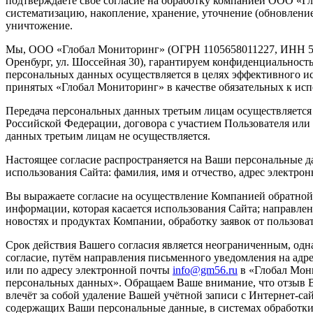
подтверждаете свое согласие на обработку компанией ООО «Г
систематизацию, накопление, хранение, уточнение (обновление
уничтожение.
Мы, ООО «Глобал Мониторинг» (ОГРН 1105658011227, ИНН 561
Оренбург, ул. Шоссейная 30), гарантируем конфиденциальнос
персональных данных осуществляется в целях эффективного исп
принятых «Глобал Мониторинг» в качестве обязательных к ис
Передача персональных данных третьим лицам осуществляется 
Российской Федерации, договора с участием Пользователя или 
данных третьим лицам не осуществляется.
Настоящее согласие распространяется на Ваши персональные д
использования Сайта: фамилия, имя и отчество, адрес электро
Вы выражаете согласие на осуществление Компанией обратной 
информации, которая касается использования Сайта; направле
новостях и продуктах Компании, обработку заявок от пользова
Срок действия Вашего согласия является неограниченным, одн
согласие, путём направления письменного уведомления на адрес:
или по адресу электронной почты
info@gm56.ru
в «Глобал Мони
персональных данных». Обращаем Ваше внимание, что отзыв В
влечёт за собой удаление Вашей учётной записи с Интернет-сай
содержащих Ваши персональные данные, в системах обработк