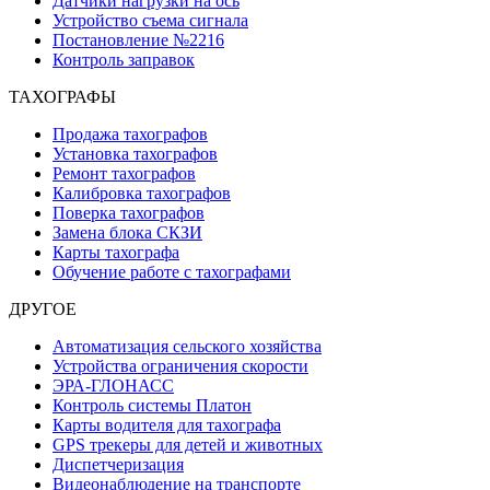
Датчики нагрузки на ось
Устройство съема сигнала
Постановление №2216
Контроль заправок
ТАХОГРАФЫ
Продажа тахографов
Установка тахографов
Ремонт тахографов
Калибровка тахографов
Поверка тахографов
Замена блока СКЗИ
Карты тахографа
Обучение работе с тахографами
ДРУГОЕ
Автоматизация сельского хозяйства
Устройства ограничения скорости
ЭРА-ГЛОНАСС
Контроль системы Платон
Карты водителя для тахографа
GPS трекеры для детей и животных
Диспетчеризация
Видеонаблюдение на транспорте