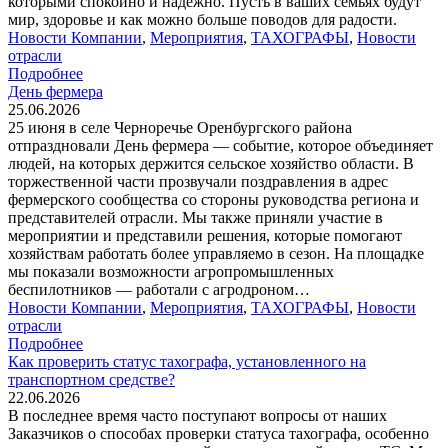
которыми спокойно и надежно. Пусть в ваших семьях будут
мир, здоровье и как можно больше поводов для радости.
Новости Компании
,
Мероприятия
,
ТАХОГРАФЫ
,
Новости
отрасли
Подробнее
День фермера
25.06.2026
25 июня в селе Черноречье Оренбургского района
отпраздновали День фермера — событие, которое объединяет
людей, на которых держится сельское хозяйство области. В
торжественной части прозвучали поздравления в адрес
фермерского сообщества со стороны руководства региона и
представителей отрасли. Мы также приняли участие в
мероприятии и представили решения, которые помогают
хозяйствам работать более управляемо в сезон. На площадке
мы показали возможности агропромышленных
беспилотников — работали с агродроном…
Новости Компании
,
Мероприятия
,
ТАХОГРАФЫ
,
Новости
отрасли
Подробнее
Как проверить статус тахографа, установленного на
транспортном средстве?
22.06.2026
В последнее время часто поступают вопросы от наших
Заказчиков о способах проверки статуса тахографа, особенно