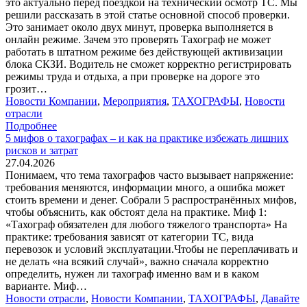
это актуально перед поездкой на технический осмотр ТС. Мы
решили рассказать в этой статье основной способ проверки.
Это занимает около двух минут, проверка выполняется в
онлайн режиме. Зачем это проверять Тахограф не может
работать в штатном режиме без действующей активизации
блока СКЗИ. Водитель не сможет корректно регистрировать
режимы труда и отдыха, а при проверке на дороге это
грозит…
Новости Компании
,
Мероприятия
,
ТАХОГРАФЫ
,
Новости
отрасли
Подробнее
5 мифов о тахографах – и как на практике избежать лишних
рисков и затрат
27.04.2026
Понимаем, что тема тахографов часто вызывает напряжение:
требования меняются, информации много, а ошибка может
стоить времени и денег. Собрали 5 распространённых мифов,
чтобы объяснить, как обстоят дела на практике. Миф 1:
«Тахограф обязателен для любого тяжелого транспорта» На
практике: требования зависят от категории ТС, вида
перевозок и условий эксплуатации.Чтобы не переплачивать и
не делать «на всякий случай», важно сначала корректно
определить, нужен ли тахограф именно вам и в каком
варианте. Миф…
Новости отрасли
,
Новости Компании
,
ТАХОГРАФЫ
,
Давайте