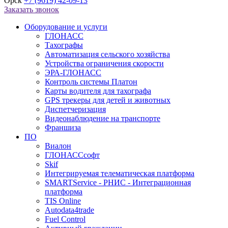
Орск
+7 (9619) 42-09-13
Заказать звонок
Оборудование и услуги
ГЛОНАСС
Тахографы
Автоматизация сельского хозяйства
Устройства ограничения скорости
ЭРА-ГЛОНАСС
Контроль системы Платон
Карты водителя для тахографа
GPS трекеры для детей и животных
Диспетчеризация
Видеонаблюдение на транспорте
Франшиза
ПО
Виалон
ГЛОНАССсофт
Skif
Интегрируемая телематическая платформа
SMARTService - РНИС - Интеграционная
платформа
TIS Online
Autodata4trade
Fuel Control